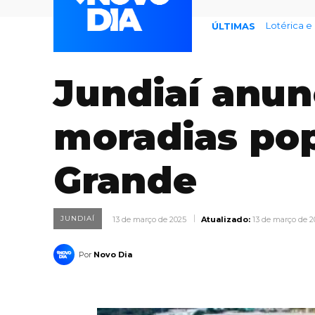
77% temem
ÚLTIMAS
Jundiaí anun
moradias po
Grande
JUNDIAÍ
13 de março de 2025
Atualizado:
13 de março de 2
Por
Novo Dia