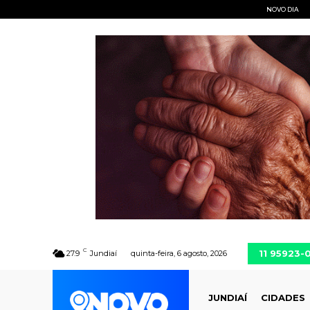
NOVO DIA
C
11 95923-
27.9
Jundiaí
quinta-feira, 6 agosto, 2026
JUNDIAÍ
CIDADES