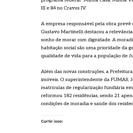
programa federal “Minha Casa, Minha Vid
III e 84 no Cravos IV.
A empresa responsável pela obra prevê o 
Gustavo Martinelli destacou a relevância d
sonho de morar com dignidade. A moradi
habitação social são uma prioridade da 
qualidade de vida para a população de Ju
Além das novas construções, a Prefeitur
imóveis. O superintendente da FUMAS, J
matrículas de regularização fundiária e
reformou 182 residências, sendo 21 apen
condições de moradia e saúde dos residen
Curtir isso: