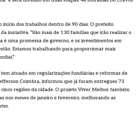
a” e será dividido em duas etapas: 48 moradias no Cravos
início dos trabalhos dentro de 90 dias. O prefeito
a iniciativa: “São mais de 130 famílias que irão realizar o
a é uma promessa de governo, e os investimentos em
gestão. Estamos trabalhando para proporcionar mais
ndiaí.”
a tem atuado em regularizações fundiárias e reformas de
efferson Coimbra, informou que já foram entregues 73
m cinco regiões da cidade. O projeto Viver Melhor também
as nos meses de janeiro e fevereiro, melhorando as
tes.