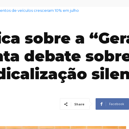
il alerta para mudança de tempo em todo o estado
ica sobre a “Ge
nta debate sobr
icalização sile
Facebook
Share