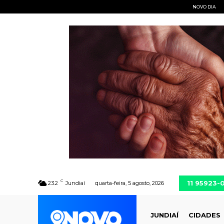
NOVO DIA
C
11 95923-
23.2
Jundiaí
quarta-feira, 5 agosto, 2026
JUNDIAÍ
CIDADES