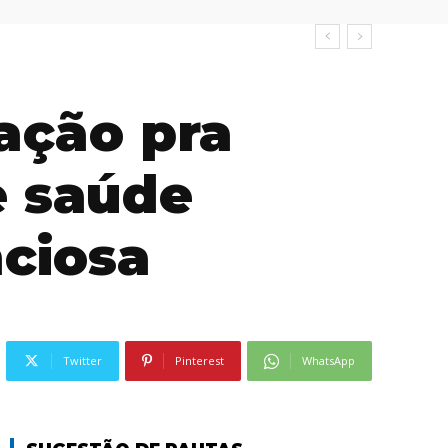
ração pra
e saúde
nciosa
Twitter
Pinterest
WhatsApp