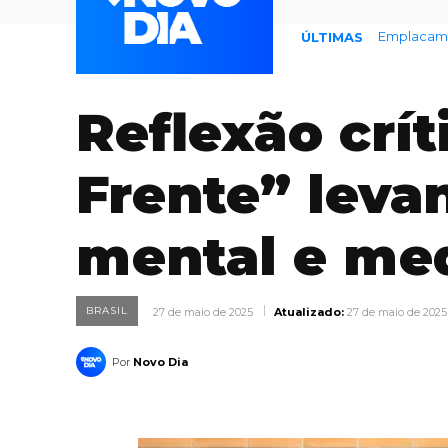
Defesa Civ
ÚLTIMAS
Reflexão crít
Frente” leva
mental e med
BRASIL
27 de maio de 2025
Atualizado:
27 de maio de 2025
Por
Novo Dia