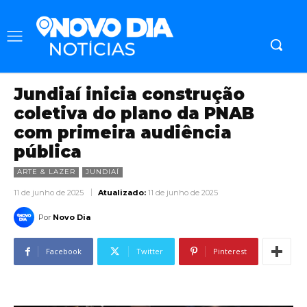
Jundiaí inicia construção
coletiva do plano da PNAB
com primeira audiência
pública
ARTE & LAZER
JUNDIAÍ
11 de junho de 2025
Atualizado:
11 de junho de 2025
Por
Novo Dia
Facebook
Twitter
Pinterest