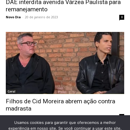
DAE interdita avenida Várzea Paulista para
remanejamento
Novo Dia
-
20 de janeiro de 2023
0
Geral
Filhos de Cid Moreira abrem ação contra
madrasta
Novo Dia
-
28 de julho de 2022
0
Usamos cookies para garantir que oferecemos a melhor
experiência em nosso site. Se você continuar a usar este site,