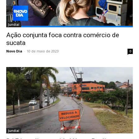
Jundiaí
Ação conjunta foca contra comércio de
sucata
Novo Dia
-
10 de maio de 2023
0
Jundiaí