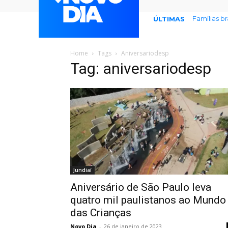
Famílias b
ÚLTIMAS
Home
Tags
Aniversariodesp
Tag: aniversariodesp
Jundiaí
Aniversário de São Paulo leva
quatro mil paulistanos ao Mundo
das Crianças
Novo Dia
-
26 de janeiro de 2023