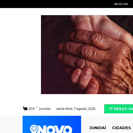
NOVO DIA
C
11 95923-0
20.9
Jundiaí
sexta-feira, 7 agosto, 2026
JUNDIAÍ
CIDADES