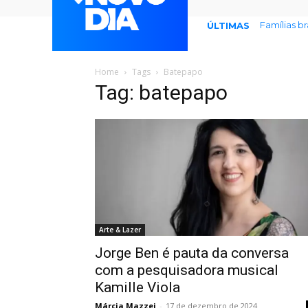
Famílias b
ÚLTIMAS
Home
Tags
Batepapo
Tag: batepapo
Arte & Lazer
Jorge Ben é pauta da conversa
com a pesquisadora musical
Kamille Viola
Márcia Mazzei
-
17 de dezembro de 2024