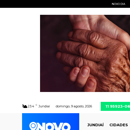
NOVO DIA
C
11 95923-0
23.4
Jundiaí
domingo, 9 agosto, 2026
JUNDIAÍ
CIDADES