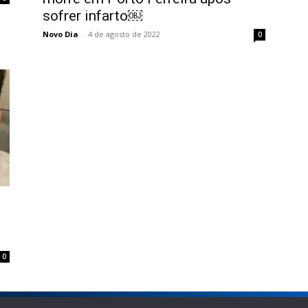
sofrer infarto￼
Novo Dia
-
4 de agosto de 2022
0
0