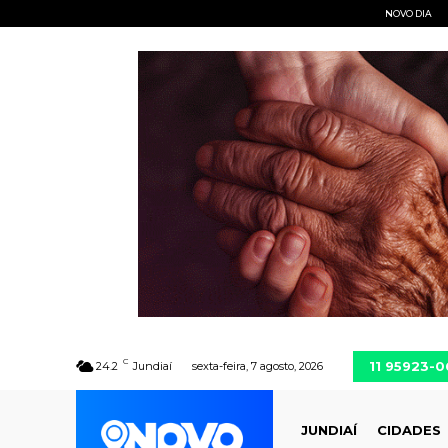
NOVO DIA
C
11 95923-
24.2
Jundiaí
sexta-feira, 7 agosto, 2026
JUNDIAÍ
CIDADES