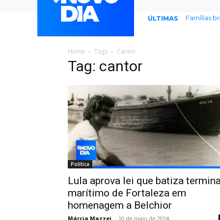
Famílias b
ÚLTIMAS
Home
Tags
Cantor
Tag: cantor
Política
Lula aprova lei que batiza termina
marítimo de Fortaleza em
homenagem a Belchior
Márcia Mazzei
-
10 de maio de 2024