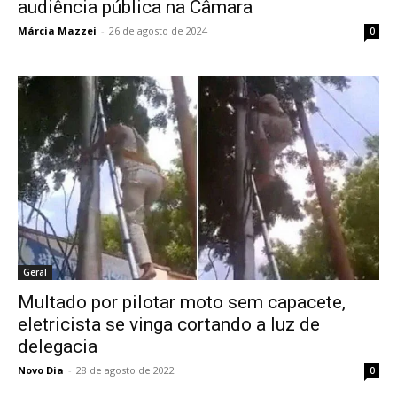
audiência pública na Câmara
Márcia Mazzei
-
26 de agosto de 2024
0
Geral
Multado por pilotar moto sem capacete,
eletricista se vinga cortando a luz de
delegacia
Novo Dia
-
28 de agosto de 2022
0