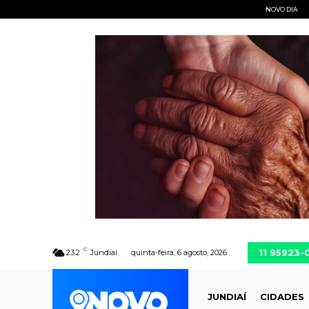
NOVO DIA
C
11 95923-
23.2
Jundiaí
quinta-feira, 6 agosto, 2026
JUNDIAÍ
CIDADES