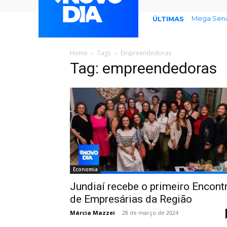
Mega Sena 
ÚLTIMAS
Home
Tags
Empreendedoras
Tag: empreendedoras
Economia
Jundiaí recebe o primeiro Encont
de Empresárias da Região
Márcia Mazzei
-
28 de março de 2024