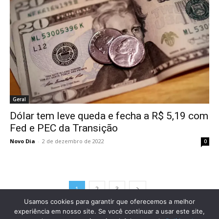
Geral
Dólar tem leve queda e fecha a R$ 5,19 com
Fed e PEC da Transição
Novo Dia
-
2 de dezembro de 2022
0
1
2
3
Usamos cookies para garantir que oferecemos a melhor
experiência em nosso site. Se você continuar a usar este site,