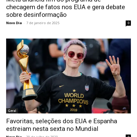
checagem de fatos nos EUA e gera debate
sobre desinformação
Novo Dia
-
7 de janeiro de 2025
0
Geral
Favoritas, seleções dos EUA e Espanha
estreiam nesta sexta no Mundial
Novo Dia
-
20 de julho de 2023
0