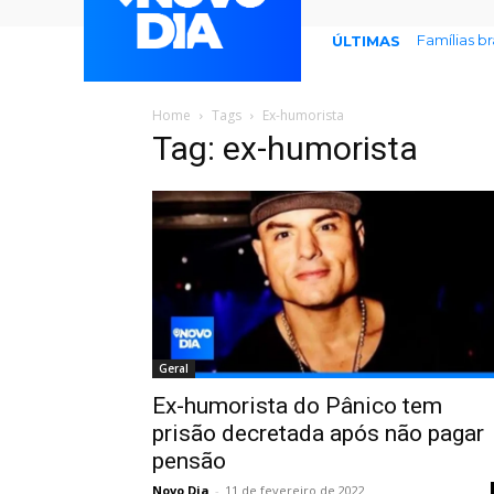
Famílias b
ÚLTIMAS
Home
Tags
Ex-humorista
Tag: ex-humorista
Geral
Ex-humorista do Pânico tem
prisão decretada após não pagar
pensão
Novo Dia
-
11 de fevereiro de 2022