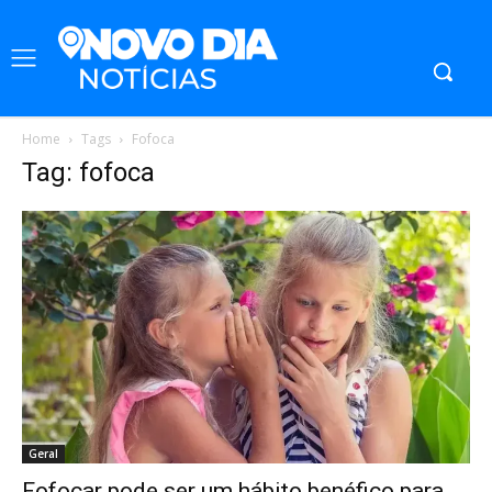
Home
Tags
Fofoca
Tag: fofoca
Geral
Fofocar pode ser um hábito benéfico para