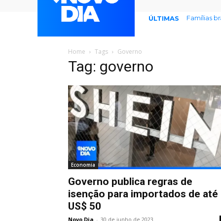
Famílias b
ÚLTIMAS
Home
Tags
Governo
Tag: governo
Economia
Governo publica regras de
isenção para importados de até
US$ 50
Novo Dia
-
30 de junho de 2023