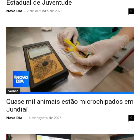
Estadual de Juventude
Novo Dia
-
2 de outubro de 2023
0
Saúde
Quase mil animais estão microchipados em
Jundiaí
Novo Dia
-
14 de agosto de 2023
0