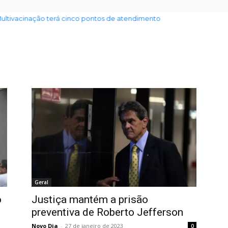
ultivacinação terá cinco pontos de atendimento
Geral
o
Justiça mantém a prisão
preventiva de Roberto Jefferson
Novo Dia
-
27 de janeiro de 2023
0