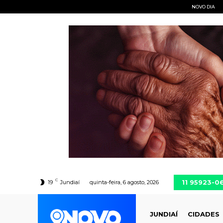
NOVO DIA
C
11 95923-0
19
Jundiaí
quinta-feira, 6 agosto, 2026
JUNDIAÍ
CIDADES