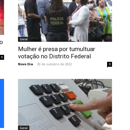
Geral
o
Mulher é presa por tumultuar
votação no Distrito Federal
0
Novo Dia
-
30 de outubro de 2022
0
Geral