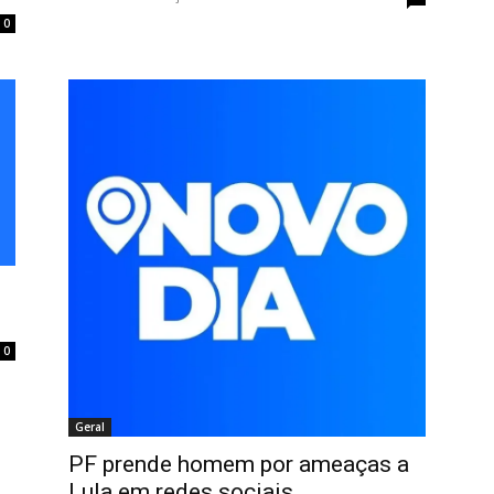
0
0
Geral
PF prende homem por ameaças a
Lula em redes sociais