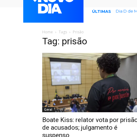
Dia D de M
ÚLTIMAS
Home
Tags
Prisão
Tag: prisão
Geral
Boate Kiss: relator vota por prisã
de acusados; julgamento é
suspenso