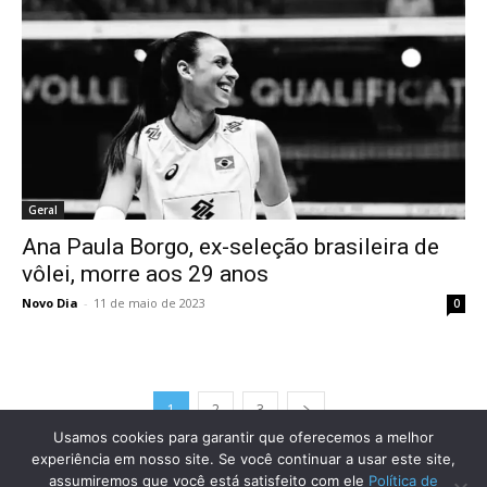
Geral
Ana Paula Borgo, ex-seleção brasileira de
vôlei, morre aos 29 anos
Novo Dia
-
11 de maio de 2023
0
1
2
3
Usamos cookies para garantir que oferecemos a melhor
experiência em nosso site. Se você continuar a usar este site,
assumiremos que você está satisfeito com ele
Política de