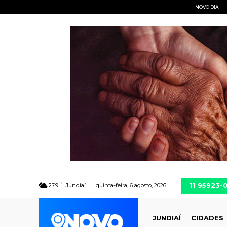
NOVO DIA
C
11 95923-
27.9
Jundiaí
quinta-feira, 6 agosto, 2026
JUNDIAÍ
CIDADES