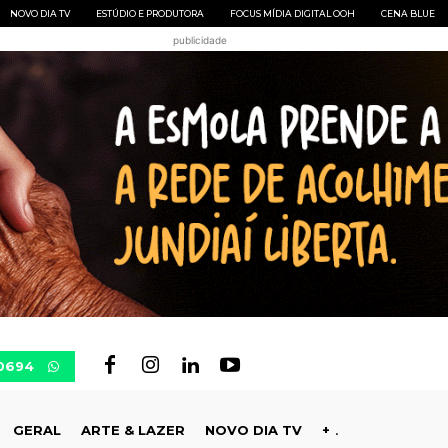
NOVO DIA TV
ESTÚDIO E PRODUTORA
FOCUS MÍDIA DIGITAL OOH
CENA BLUE
publicidade
-0694
GERAL
ARTE & LAZER
NOVO DIA TV
+