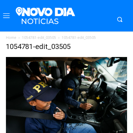
Home
1054781-edit_03505
1054781-edit_03505
1054781-edit_03505