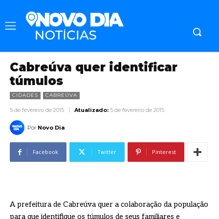
Cabreúva quer identificar
túmulos
CIDADES
CABREÚVA
5 de fevereiro de 2015
Atualizado:
5 de fevereiro de 2015
Por
Novo Dia
Facebook
Twitter
Pinterest
A prefeitura de Cabreúva quer a colaboração da população
para que identifique os túmulos de seus familiares e