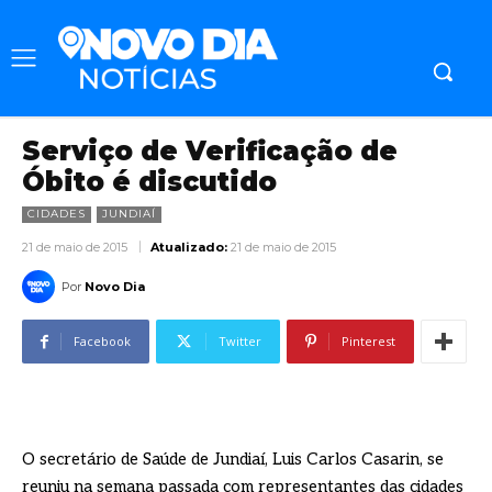
Serviço de Verificação de
Óbito é discutido
CIDADES
JUNDIAÍ
21 de maio de 2015
Atualizado:
21 de maio de 2015
Por
Novo Dia
Facebook
Twitter
Pinterest
O secretário de Saúde de Jundiaí, Luis Carlos Casarin, se
reuniu na semana passada com representantes das cidades