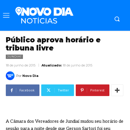
Público aprova horário e
tribuna livre
JUNDIAÍ
18 de junho de 2015
Atualizado:
18 de junho de 2015
Por
Novo Dia
Facebook
Twitter
Pinterest
A Câmara dos Vereadores de Jundiaí mudou seu horário de
sessão para a noite desde que Gerson Sartori foi seu