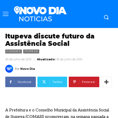
Itupeva discute futuro da
Assistência Social
CIDADES
ITUPEVA
30 de julho de 2015
Atualizado:
30 de julho de 2015
Por
Novo Dia
Facebook
Twitter
Pinterest
A Prefeitura e o Conselho Municipal da Assistência Social
de Itupeva (COMASI) promoveram, na semana passada a