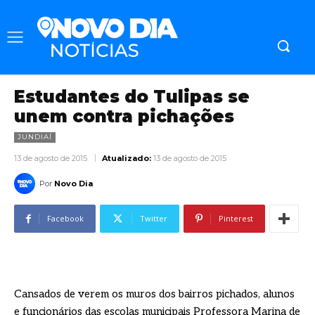
Estudantes do Tulipas se
unem contra pichações
JUNDIAÍ
13 de agosto de 2015
Atualizado:
13 de agosto de 2015
Por
Novo Dia
Facebook
Twitter
Pinterest
Cansados de verem os muros dos bairros pichados, alunos
e funcionários das escolas municipais Professora Marina de