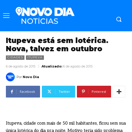
Itupeva está sem lotérica.
Nova, talvez em outubro
CIDADES
ITUPEVA
6 de agosto de 2015
Atualizado:
6 de agosto de 2015
Por
Novo Dia
Facebook
Twitter
Pinterest
Itupeva, cidade com mais de 50 mil habitantes, ficou sem sua
única lotérica do dia pra noite. Motivo teria sido problema