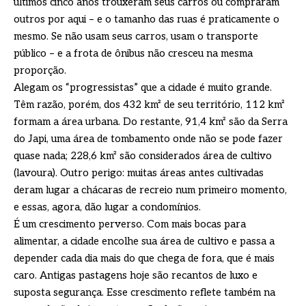
últimos cinco anos trouxeram seus carros ou compraram
outros por aqui – e o tamanho das ruas é praticamente o
mesmo. Se não usam seus carros, usam o transporte
público – e a frota de ônibus não cresceu na mesma
proporção.
Alegam os “progressistas” que a cidade é muito grande.
Têm razão, porém, dos 432 km² de seu território, 112 km²
formam a área urbana. Do restante, 91,4 km² são da Serra
do Japi, uma área de tombamento onde não se pode fazer
quase nada; 228,6 km² são considerados área de cultivo
(lavoura). Outro perigo: muitas áreas antes cultivadas
deram lugar a chácaras de recreio num primeiro momento,
e essas, agora, dão lugar a condomínios.
É um crescimento perverso. Com mais bocas para
alimentar, a cidade encolhe sua área de cultivo e passa a
depender cada dia mais do que chega de fora, que é mais
caro. Antigas pastagens hoje são recantos de luxo e
suposta segurança. Esse crescimento reflete também na