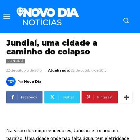
Jundiaí, uma cidade a
caminho do colapso
JUNDIAÍ
22 de outubro de 2015
Atualizado:
22 de outubro de 2015
Por
Novo Dia
Facebook
Twitter
Pinterest
Na visão dos empreendedores, Jundiaí se tornou um
paraíso. Uma cidade onde não falta água, tem eletricidade