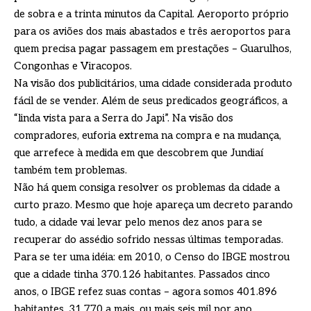
de sobra e a trinta minutos da Capital. Aeroporto próprio
para os aviões dos mais abastados e três aeroportos para
quem precisa pagar passagem em prestações – Guarulhos,
Congonhas e Viracopos.
Na visão dos publicitários, uma cidade considerada produto
fácil de se vender. Além de seus predicados geográficos, a
“linda vista para a Serra do Japi”. Na visão dos
compradores, euforia extrema na compra e na mudança,
que arrefece à medida em que descobrem que Jundiaí
também tem problemas.
Não há quem consiga resolver os problemas da cidade a
curto prazo. Mesmo que hoje apareça um decreto parando
tudo, a cidade vai levar pelo menos dez anos para se
recuperar do assédio sofrido nessas últimas temporadas.
Para se ter uma idéia: em 2010, o Censo do IBGE mostrou
que a cidade tinha 370.126 habitantes. Passados cinco
anos, o IBGE refez suas contas – agora somos 401.896
habitantes, 31.770 a mais, ou mais seis mil por ano.