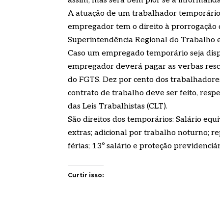
assim, mas será bem pior se a informalidad
A atuação de um trabalhador temporário 
empregador tem o direito à prorrogação do
Superintendência Regional do Trabalho e 
Caso um empregado temporário seja dispe
empregador deverá pagar as verbas resc
do FGTS. Dez por cento dos trabalhadore
contrato de trabalho deve ser feito, res
das Leis Trabalhistas (CLT).
São direitos dos temporários: Salário equ
extras; adicional por trabalho noturno; 
férias; 13º salário e proteção previdenciár
Curtir isso: