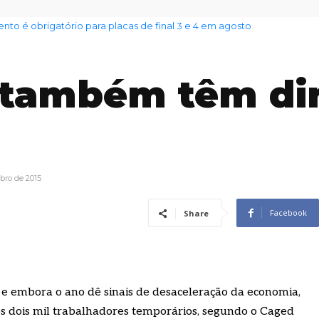
 é obrigatório para placas de final 3 e 4 em agosto
nto das famílias sobe para 82%, mas inadimplência cai
 também têm dir
bro de 2015
Facebook
Share
 e embora o ano dê sinais de desaceleração da economia,
 dois mil trabalhadores temporários, segundo o Caged