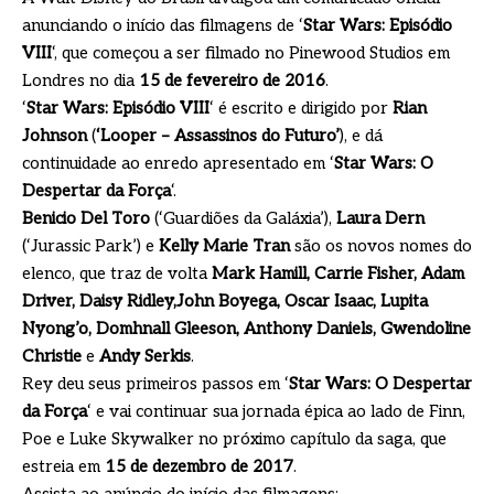
anunciando o início das filmagens de ‘
Star Wars: Episódio
VIII
‘, que começou a ser filmado no Pinewood Studios em
Londres no dia
15 de fevereiro de 2016
.
‘
Star Wars: Episódio VIII
‘ é escrito e dirigido por
Rian
Johnson
(
‘Looper – Assassinos do Futuro’
), e dá
continuidade ao enredo apresentado em ‘
Star Wars: O
Despertar da Força
‘.
Benicio Del Toro
(‘Guardiões da Galáxia’),
Laura Dern
(‘Jurassic Park’) e
Kelly Marie Tran
são os novos nomes do
elenco, que traz de volta
Mark Hamill, Carrie Fisher, Adam
Driver, Daisy Ridley,John Boyega, Oscar Isaac, Lupita
Nyong’o, Domhnall Gleeson, Anthony Daniels, Gwendoline
Christie
e
Andy Serkis
.
Rey deu seus primeiros passos em ‘
Star Wars: O Despertar
da Força
‘ e vai continuar sua jornada épica ao lado de Finn,
Poe e Luke Skywalker no próximo capítulo da saga, que
estreia em
15 de dezembro de 2017
.