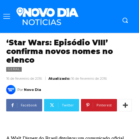
‘Star Wars: Episódio VIII’
confirma novos nomes no
elenco
GERAL
16 de fevereiro de 2016
Atualizado:
16 de fevereiro de 2016
Por
Novo Dia
Facebook
Twitter
Pinterest
A Walt Disney do Brasil divulgou um comunicado oficial