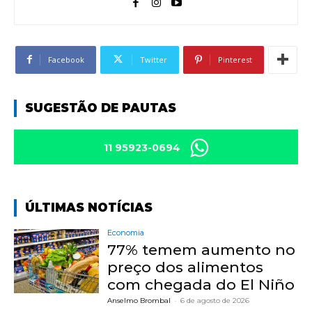
Facebook
Twitter
Pinterest
SUGESTÃO DE PAUTAS
11 95923-0694
ÚLTIMAS NOTÍCIAS
Economia
77% temem aumento no
preço dos alimentos
com chegada do El Niño
Anselmo Brombal
-
6 de agosto de 2026