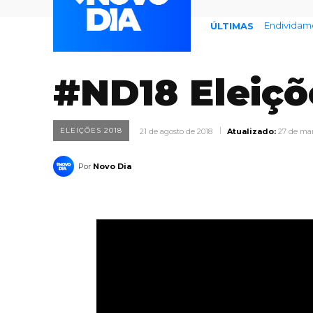
Endividame
ÚLTIMAS
#ND18 Eleiçõ
ELEIÇÕES 2018
21 de agosto de 2018
Atualizado:
27 de ma
Por
Novo Dia