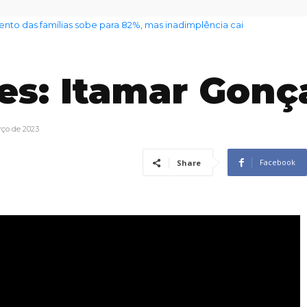
nto das famílias sobe para 82%, mas inadimplência cai
es: Itamar Gonç
rço de 2023
Facebook
Share