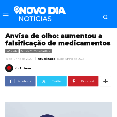
Anvisa de olho: aumentou a
falsificação de medicamentos
SAÚDE
URBEM MAGAZINE
15 de junho de 2020
Atualizado:
16 de junho de 2022
Por
Urbem
Facebook
Twitter
Pinterest