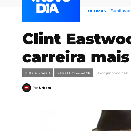
Prefeitura
ÚLTIMAS
Clint Eastwo
carreira mai
ARTE & LAZER
URBEM MAGAZINE
15 de junho de 2020
Por
Urbem