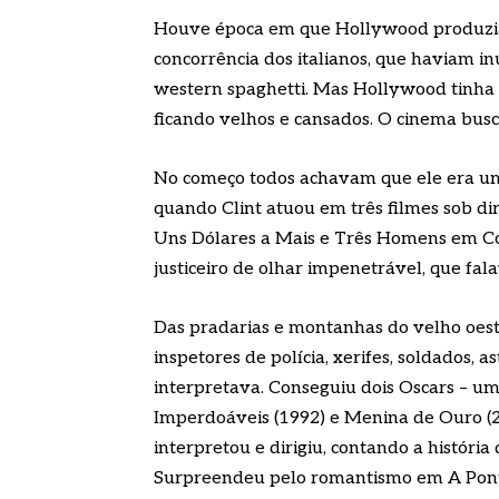
Houve época em que Hollywood produzia 
concorrência dos italianos, que haviam 
western spaghetti. Mas Hollywood tinha
ficando velhos e cansados. O cinema busc
No começo todos achavam que ele era um
quando Clint atuou em três filmes sob di
Uns Dólares a Mais e Três Homens em Con
justiceiro de olhar impenetrável, que fal
Das pradarias e montanhas do velho oes
inspetores de polícia, xerifes, soldados, a
interpretava. Conseguiu dois Oscars – um
Imperdoáveis (1992) e Menina de Ouro (2
interpretou e dirigiu, contando a históri
Surpreendeu pelo romantismo em A Pont