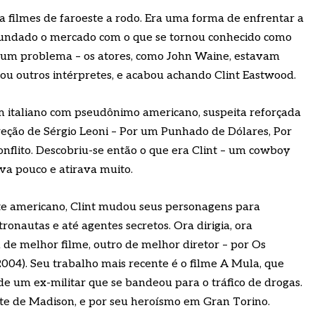
filmes de faroeste a rodo. Era uma forma de enfrentar a
inundado o mercado com o que se tornou conhecido como
 um problema – os atores, como John Waine, estavam
ou outros intérpretes, e acabou achando Clint Eastwood.
 italiano com pseudônimo americano, suspeita reforçada
reção de Sérgio Leoni – Por um Punhado de Dólares, Por
flito. Descobriu-se então o que era Clint – um cowboy
ava pouco e atirava muito.
te americano, Clint mudou seus personagens para
stronautas e até agentes secretos. Ora dirigia, ora
 de melhor filme, outro de melhor diretor – por Os
004). Seu trabalho mais recente é o filme A Mula, que
a de um ex-militar que se bandeou para o tráfico de drogas.
e de Madison, e por seu heroísmo em Gran Torino.