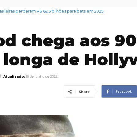
 alerta sobre venda irregular de lotes em Jundiaí
od chega aos 9
s longa de Holl
Atualizado:
16 de junho de 2022
Facebook
Share