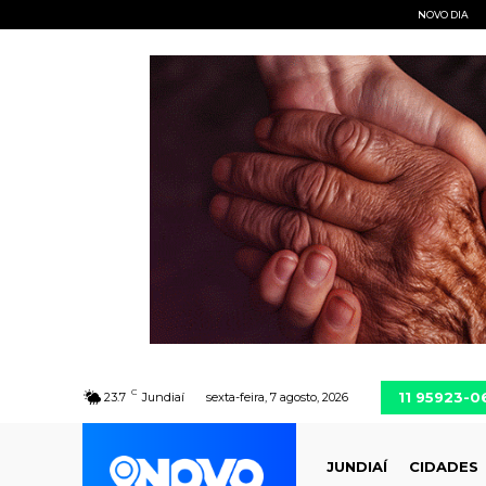
NOVO DIA
C
11 95923-0
23.7
Jundiaí
sexta-feira, 7 agosto, 2026
JUNDIAÍ
CIDADES