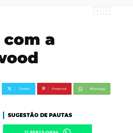
0 com a
ywood
Twitter
Pinterest
WhatsApp
SUGESTÃO DE PAUTAS
11 95923-0694