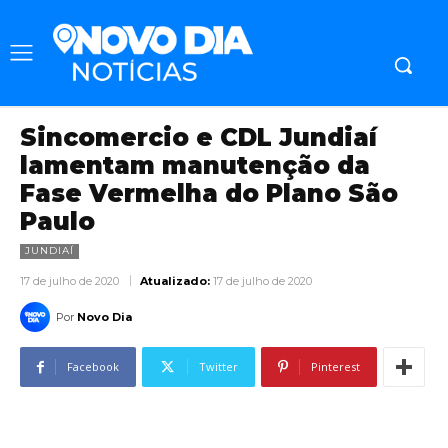
Sincomercio e CDL Jundiaí
lamentam manutenção da
Fase Vermelha do Plano São
Paulo
JUNDIAÍ
17 de julho de 2020
Atualizado:
17 de julho de 2020
Por
Novo Dia
Facebook
Twitter
Pinterest