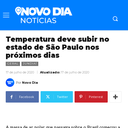
Temperatura deve subir no
estado de São Paulo nos
próximos dias
GERAL
JUNDIAÍ
17 de julho de 2020
Atualizado:
17 de julho de 2020
Por
Novo Dia
Facebook
Twitter
Pinterest
A massa de ar polar que passava sobre o Brasil começou a