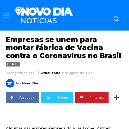
Empresas se unem para
montar fábrica de Vacina
contra o Coronavírus no Brasil
GERAL
8 de agosto de 2020
Atualizado:
8 de agosto de 2020
Por
Novo Dia
Facebook
Twitter
Pinterest
Algumas das maiores empresa do Brasil como Ambev,