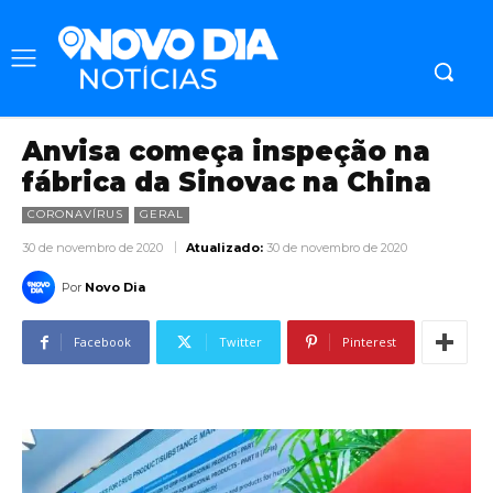
Anvisa começa inspeção na
fábrica da Sinovac na China
CORONAVÍRUS
GERAL
30 de novembro de 2020
Atualizado:
30 de novembro de 2020
Por
Novo Dia
Facebook
Twitter
Pinterest