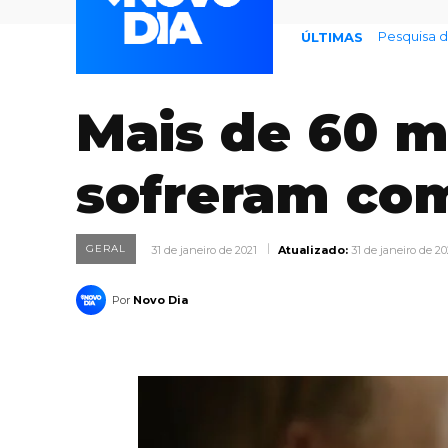
Pesquisa de 
Previsão 
ÚLTIMAS
Mais de 60 mi
sofreram com
GERAL
31 de janeiro de 2021
Atualizado:
31 de janeiro de 20
Por
Novo Dia