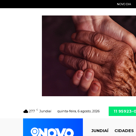
NOVO DIA
C
11 95923-
27.7
Jundiaí
quinta-feira, 6 agosto, 2026
JUNDIAÍ
CIDADES