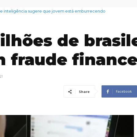
inteligência sugere que jovem está emburrecendo
do tempo para hoje em SP: chuva e ventania
lhões de brasile
 fraude finance
21
Facebook
Share