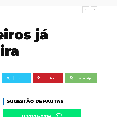
iros já
ira
Twitter
Pinterest
WhatsApp
SUGESTÃO DE PAUTAS
11 95923-0694