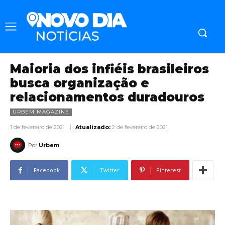
Maioria dos infiéis brasileiros
busca organização e
relacionamentos duradouros
URBEM MAGAZINE
1 de fevereiro de 2021
Atualizado:
2 de fevereiro de 2021
Por
Urbem
Facebook
Twitter
Pinterest