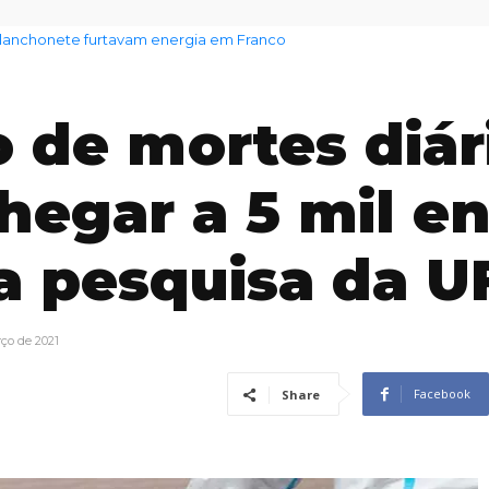
 aumento no preço dos alimentos com chegada do El Niño
o de mortes diár
hegar a 5 mil en
ca pesquisa da U
ço de 2021
Facebook
Share