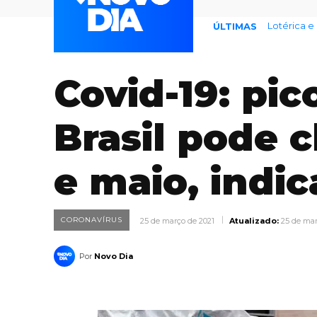
77% temem
ÚLTIMAS
Covid-19: pic
Brasil pode c
e maio, indi
CORONAVÍRUS
25 de março de 2021
Atualizado:
25 de mar
Por
Novo Dia