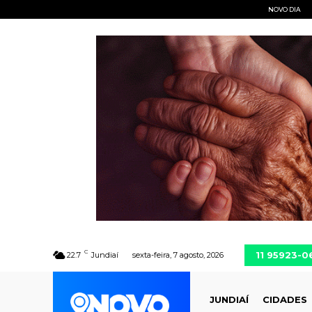
NOVO DIA
C
11 95923-0
22.7
Jundiaí
sexta-feira, 7 agosto, 2026
JUNDIAÍ
CIDADES