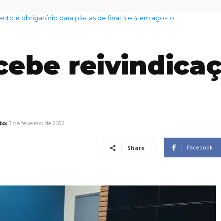
nto das famílias sobe para 82%, mas inadimplência cai
ecebe reivindica
do:
7 de fevereiro de 2022
Facebook
Share