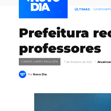
Endividame
ÚLTIMAS
Prefeitura r
professores
CAMPO LIMPO PAULISTA
7 de fevereiro de 2022
Atualiza
Por
Novo Dia