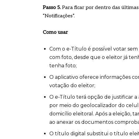
Passo 5.
Para ficar por dentro das última
“Notificações”.
Como usar
Com o e-Título é possível votar sem
com foto, desde que o eleitor já ten
tenha foto;
O aplicativo oferece informações com
votação do eleitor;
O e-Título terá opção de justificar a
por meio do geolocalizador do celu
domicílio eleitoral. Após a eleição,
ao anexar os documentos comprobató
O título digital substitui o título 