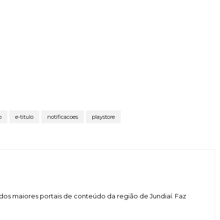
o
e-titulo
notificacoes
playstore
dos maiores portais de conteúdo da região de Jundiaí. Faz