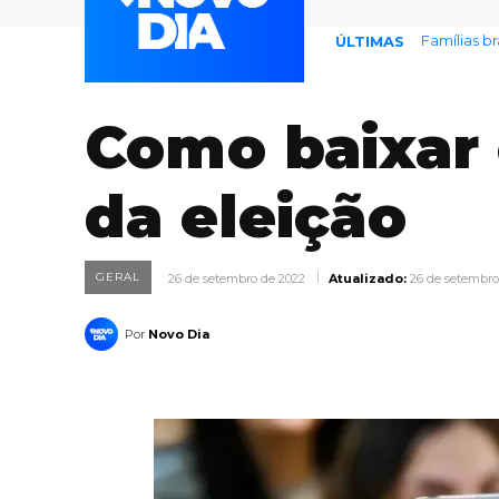
Prefeitura
ÚLTIMAS
Como baixar e
da eleição
GERAL
26 de setembro de 2022
Atualizado:
26 de setembro
Por
Novo Dia