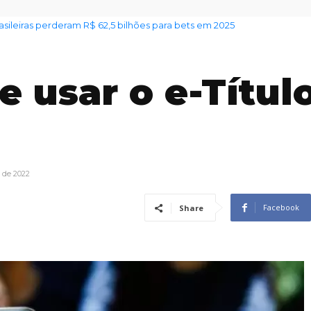
 alerta sobre venda irregular de lotes em Jundiaí
 usar o e-Títul
 de 2022
Facebook
Share