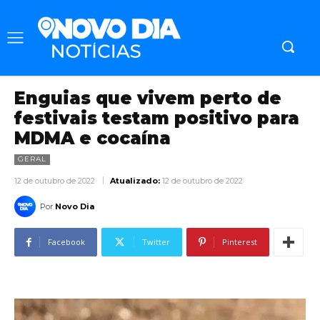
Enguias que vivem perto de
festivais testam positivo para
MDMA e cocaína
GERAL
12 de outubro de 2022
Atualizado:
12 de outubro de 2022
Por
Novo Dia
Facebook
Twitter
Pinterest