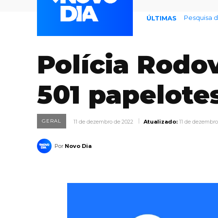
Pesquisa de 
Previsão 
ÚLTIMAS
Polícia Rodo
501 papelote
GERAL
11 de dezembro de 2022
Atualizado:
11 de dezembro
Por
Novo Dia