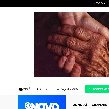
NOVO DIA
C
11 95923-0
21.9
Jundiaí
sexta-feira, 7 agosto, 2026
JUNDIAÍ
CIDADES