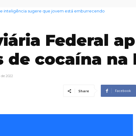
inteligência sugere que jovem está emburrecendo
do tempo para hoje em SP: chuva e ventania
viária Federal a
s de cocaína na 
 de 2022
Facebook
Share