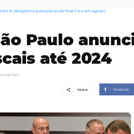
 é obrigatório para placas de final 3 e 4 em agosto
nto das famílias sobe para 82%, mas inadimplência cai
ão Paulo anunc
scais até 2024
eiro de 2023
Facebook
Share