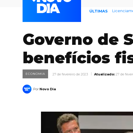
Licenciamento
Endividame
ÚLTIMAS
Governo de S
benefícios fi
ECONOMIA
27 de fevereiro de 2023
Atualizado:
27 de fever
Por
Novo Dia