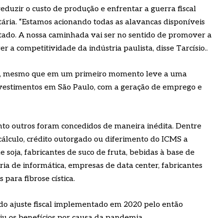
eduzir o custo de produção e enfrentar a guerra fiscal
ária. “Estamos acionando todas as alavancas disponíveis
ado. A nossa caminhada vai ser no sentido de promover a
r a competitividade da indústria paulista, disse Tarcísio..
cia, mesmo que em um primeiro momento leve a uma
nvestimentos em São Paulo, com a geração de emprego e
nto outros foram concedidos de maneira inédita. Dentre
 cálculo, crédito outorgado ou diferimento do ICMS a
e soja, fabricantes de suco de fruta, bebidas à base de
stria de informática, empresas de data center, fabricantes
para fibrose cística.
 do ajuste fiscal implementado em 2020 pelo então
iu os benefícios por causa da pandemia.