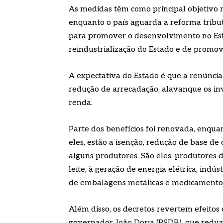
As medidas têm como principal objetivo r
enquanto o país aguarda a reforma tribut
para promover o desenvolvimento no Est
reindustrialização do Estado e de promove
A expectativa do Estado é que a renún
redução de arrecadação, alavanque os i
renda.
Parte dos benefícios foi renovada, enqua
eles, estão a isenção, redução de base de
alguns produtores. São eles: produtores d
leite, à geração de energia elétrica, indú
de embalagens metálicas e medicamentos 
Além disso, os decretos revertem efeitos
governador João Doria (PSDB), que reduz