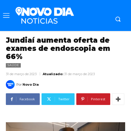
Jundiaí aumenta oferta de
exames de endoscopia em
66%
SAÚDE
31 de março de 2023
Atualizado:
31 de março de 2023
Por
Novo Dia
Facebook
Twitter
Pinterest