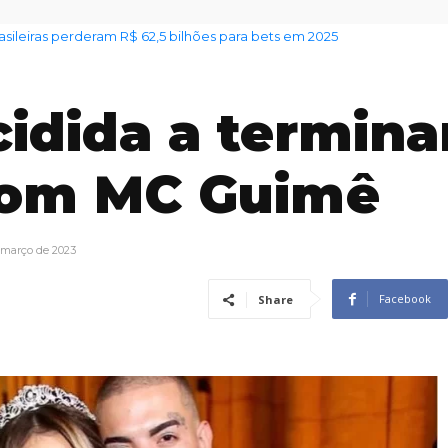
rasileiras perderam R$ 62,5 bilhões para bets em 2025
cidida a termina
com MC Guimê
 março de 2023
Facebook
Share