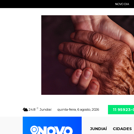
NOVO DIA
C
11 95923
24.8
Jundiaí
quinta-feira, 6 agosto, 2026
JUNDIAÍ
CIDADES