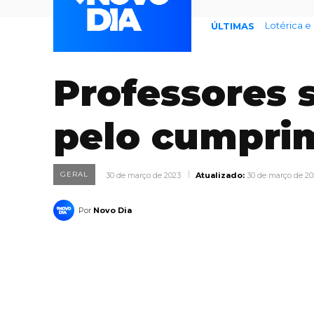
Lotérica e l
77% temem
ÚLTIMAS
Professores
pelo cumprim
GERAL
30 de março de 2023
Atualizado:
30 de março de 20
Por
Novo Dia