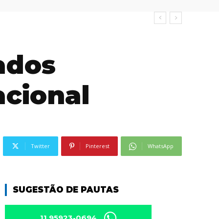
ados
acional
Twitter
Pinterest
WhatsApp
SUGESTÃO DE PAUTAS
11 95923-0694