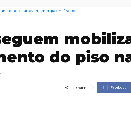
anchonete furtavam energia em Franco
 aumento no preço dos alimentos com chegada do El Niño
 seguem mobiliz
ento do piso n
23
Facebook
Share