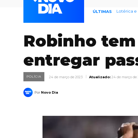
77% temem
ÚLTIMAS
Robinho tem 
entregar pas
POLÍCIA
24 de março de 2023
Atualizado:
24 de março de
Por
Novo Dia