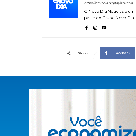
https://novodia.digital/novodia
O Novo Dia Notícias é um 
parte do Grupo Novo Dia.
Facebook
Share