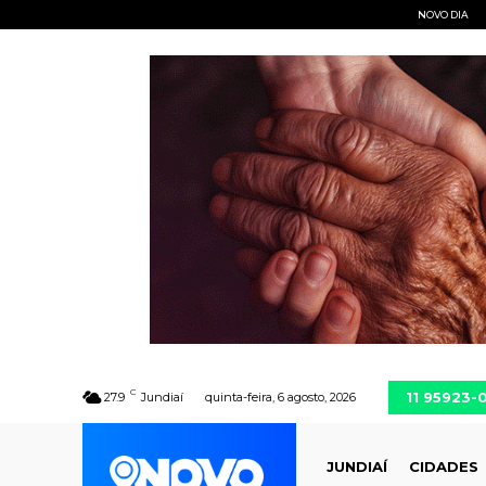
NOVO DIA
C
11 95923-
27.9
Jundiaí
quinta-feira, 6 agosto, 2026
JUNDIAÍ
CIDADES