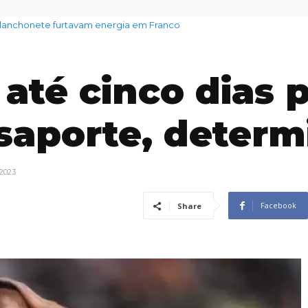
 aumento no preço dos alimentos com chegada do El Niño
até cinco dias 
saporte, determ
 2023
Facebook
Share