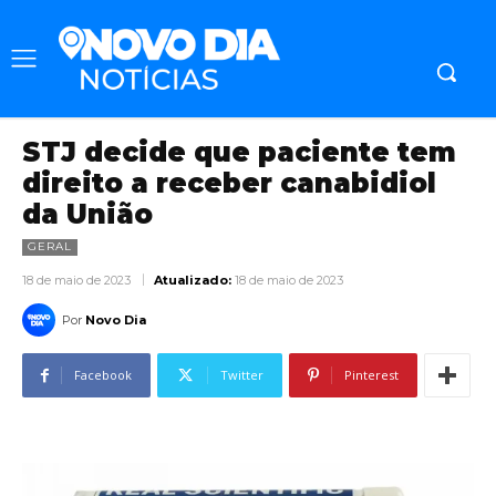
STJ decide que paciente tem
direito a receber canabidiol
da União
GERAL
18 de maio de 2023
Atualizado:
18 de maio de 2023
Por
Novo Dia
Facebook
Twitter
Pinterest