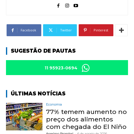
Facebook
Twitter
Pinterest
SUGESTÃO DE PAUTAS
11 95923-0694
ÚLTIMAS NOTÍCIAS
Economia
77% temem aumento no
preço dos alimentos
com chegada do El Niño
Anselmo Brombal
-
6 de agosto de 2026