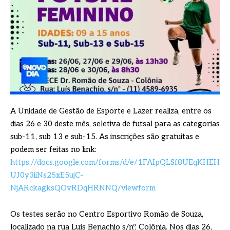
A Unidade de Gestão de Esporte e Lazer realiza, entre os
dias 26 e 30 deste mês, seletiva de futsal para as categorias
sub-11, sub 13 e sub-15. As inscrições são gratuitas e
podem ser feitas no link:
https://docs.google.com/forms/d/e/1FAIpQLSf8UEqKHEH
UJ0y3iiNs25xE5ujC-
NjARckagksQOvRDqHRNNQ/viewform
Os testes serão no Centro Esportivo Romão de Souza,
localizado na rua Luís Benachio s/nº, Colônia. Nos dias 26,